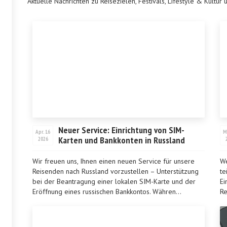
Aktuelle Nachrichten zu Reisezielen, Festivals, Lifestyle & Kultur 
Neuer Service: Einrichtung von SIM-
Apr. 16
M
Karten und Bankkonten in Russland
2026
Wir freuen uns, Ihnen einen neuen Service für unsere
We
Reisenden nach Russland vorzustellen – Unterstützung
te
bei der Beantragung einer lokalen SIM-Karte und der
Ei
Eröffnung eines russischen Bankkontos. Währen...
Re
er