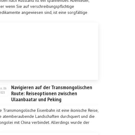
isen nach Russland ist ein spannendes Abenteuer,
er wenn Sie auf verschreibungspflichtige
dikamente angewiesen sind, ist eine sorgfältige
anung unerlässlich. Der russische Zoll hat je nach Art
r mitge...
Navigieren auf der Transmongolischen
an. 06
Route: Reiseoptionen zwischen
2025
Ulaanbaatar und Peking
e Transmongolische Eisenbahn ist eine ikonische Reise,
e atemberaubende Landschaften durchquert und die
ngolei mit China verbindet. Allerdings wurde der
rekte internationale Zugverkehr zwischen
aanbaata...