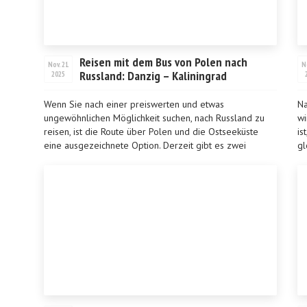
Reisen mit dem Bus von Polen nach
Nov. 21
N
Russland: Danzig – Kaliningrad
2025
Wenn Sie nach einer preiswerten und etwas
Na
ungewöhnlichen Möglichkeit suchen, nach Russland zu
wi
reisen, ist die Route über Polen und die Ostseeküste
is
eine ausgezeichnete Option. Derzeit gibt es zwei
gl
wichtige Bus...