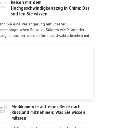
Reisen mit dem
kt. 10
Hochgeschwindigkeitszug in China: Das
2025
sollten Sie wissen
nn Sie eine Verlängerung auf unserer
ansmongolischen Reise zu Städten wie Xi’an oder
anghai buchen, werden Sie höchstwahrscheinlich mit
m Hochgeschwindigkeitszug reisen. Diese Züge
hören zu den b...
Medikamente auf einer Reise nach
ep. 30
Russland mitnehmen: Was Sie wissen
2025
müssen