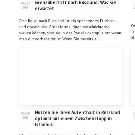
Grenzübertritt nach Russland: Was Sie
Okt. 17
O
erwartet
2025
Eine Reise nach Russland ist ein spannendes Erlebnis —
We
und obwohl die Grenzformalitäten einschüchternd
Tr
wirken können, sind sie in der Regel unkompliziert, wenn
Sh
man gut vorbereitet ist. Wenn Sie bereits ei...
de
ge
Nutzen Sie Ihren Aufenthalt in Russland
Okt. 05
S
optimal mit einem Zwischenstopp in
2025
Istanbul.