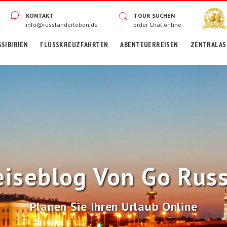
KONTAKT
TOUR SUCHEN
info@russlanderleben.de
order
Chat online
SIBIRIEN
FLUSSKREUZFAHRTEN
ABENTEUERREISEN
ZENTRALASI
eiseblog Von Go Russ
Planen Sie Ihren Urlaub Online