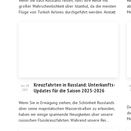
Wenn Sie nach Russland reisen, führt Ihre Reise mit
Re
großer Wahrscheinlichkeit über Istanbul, da die meisten
ab
Flüge von Turkish Airlines durchgeführt werden. Anstatt
Me
hastig durch den Flughafen zu eilen, warum ...
Pl
de
Kreuzfahrten in Russland: Unterkunfts-
Jan. 09
J
Updates für die Saison 2025-2026
2025
Wenn Sie in Erwägung ziehen, die Schönheit Russlands
Di
über seine majestätischen Wasserstraßen zu erkunden,
di
haben wir einige spannende Neuigkeiten über unsere
Mo
russischen Flusskreuzfahrten. Während unsere Rei...
di
Ul