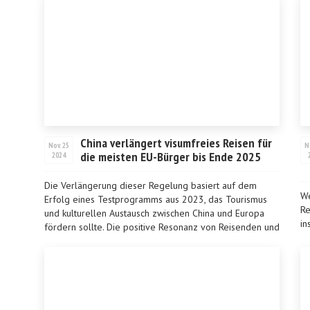
China verlängert visumfreies Reisen für
Nov. 25
N
die meisten EU-Bürger bis Ende 2025
2024
Die Verlängerung dieser Regelung basiert auf dem
We
Erfolg eines Testprogramms aus 2023, das Tourismus
Re
und kulturellen Austausch zwischen China und Europa
in
fördern sollte. Die positive Resonanz von Reisenden und
La
Ve...
be