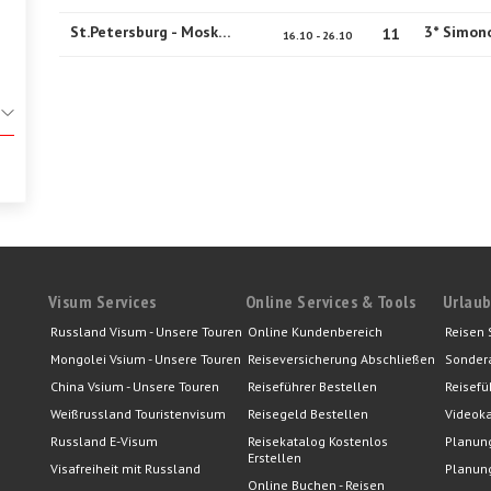
St.Petersburg - Moskau
3* Simon
11
16.10 - 26.10
Visum Services
Online Services & Tools
Urlaub
Russland Visum - Unsere Touren
Online Kundenbereich
Reisen 
Mongolei Vsium - Unsere Touren
Reiseversicherung Abschließen
Sonder
China Vsium - Unsere Touren
Reiseführer Bestellen
Reisefü
Weißrussland Touristenvisum
Reisegeld Bestellen
Videoka
Russland E-Visum
Reisekatalog Kostenlos
Planung
Erstellen
Visafreiheit mit Russland
Planung
Online Buchen - Reisen