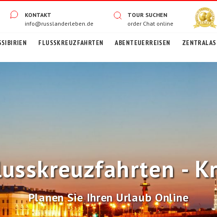
KONTAKT
TOUR SUCHEN
info@russlanderleben.de
order
Chat online
SIBIRIEN
FLUSSKREUZFAHRTEN
ABENTEUERREISEN
ZENTRALASI
lusskreuzfahrten - K
Planen Sie Ihren Urlaub Online