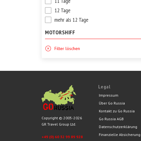
11 Tage
12 Tage
mehr als 12 Tage
MOTORSHIFF
Filter löschen
Legal
Impressum
Über Go Russia
Kontakt zu Go Russia
Copyright © 2005-2026
Go Russia AGB
GR Travel Group Ltd.
Datenschutzerklärung
Finanzielle Absicherung
+49 (0) 60 32 99 89 928