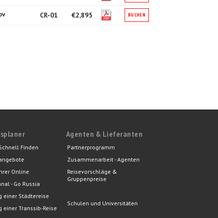
ov
CR-01
€2,895
BUCHEN
splaner
Agenten & Lieferanten
Schnell Finden
Partnerprogramm
angebote
Zusammenarbeit - Agenten
hrer Online
Reisevorschläge &
Gruppenpreise
nal - Go Russia
 einer Städtereise
Schulen und Universitäten
 einer Transsib-Reise