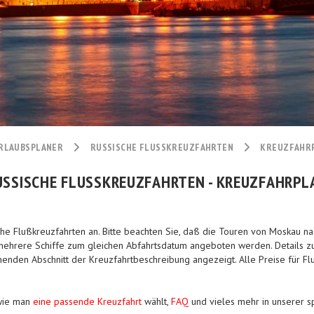
RLAUBSPLANER
RUSSISCHE FLUSSKREUZFAHRTEN
KREUZFAHR
USSISCHE FLUSSKREUZFAHRTEN - KREUZFAHRPL
sche Flußkreuzfahrten an. Bitte beachten Sie, daß die Touren von Moskau n
mehrere Schiffe zum gleichen Abfahrtsdatum angeboten werden. Details zu 
nden Abschnitt der Kreuzfahrtbeschreibung angezeigt. Alle Preise für Flu
 wie man
eine passende Kreuzfahrt
wählt,
FAQ
und vieles mehr in unserer sp