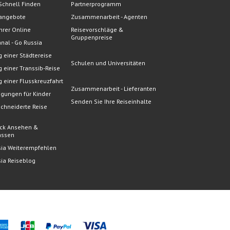
Schnell Finden
Partnerprogramm
angebote
Zusammenarbeit - Agenten
hrer Online
Reisevorschläge &
Gruppenpreise
nal - Go Russia
 einer Städtereise
Schulen und Universitäten
 einer Transsib-Reise
 einer Flusskreuzfahrt
Zusammenarbeit - Lieferanten
gungen für Kinder
Senden Sie Ihre Reiseinhalte
chneiderte Reise
e
ck Ansehen &
assen
sia Weiterempfehlen
ia Reiseblog