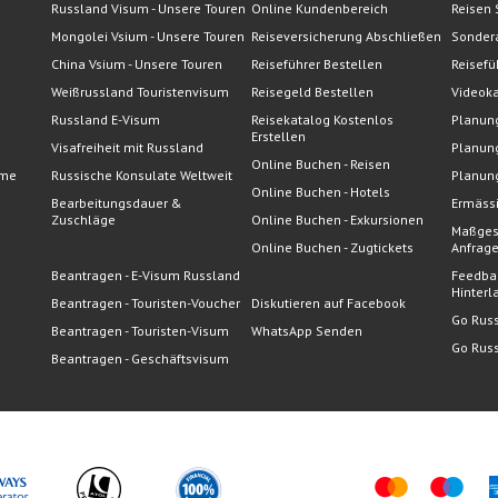
Russland Visum - Unsere Touren
Online Kundenbereich
Reisen 
Mongolei Vsium - Unsere Touren
Reiseversicherung Abschließen
Sonder
China Vsium - Unsere Touren
Reiseführer Bestellen
Reisefü
Weißrussland Touristenvisum
Reisegeld Bestellen
Videoka
Russland E-Visum
Reisekatalog Kostenlos
Planung
Erstellen
Visafreiheit mit Russland
Planung
Online Buchen - Reisen
eme
Russische Konsulate Weltweit
Planung
Online Buchen - Hotels
Bearbeitungsdauer &
Ermässi
Zuschläge
Online Buchen - Exkursionen
Maßges
Online Buchen - Zugtickets
Anfrag
Beantragen - E-Visum Russland
Feedba
Hinterl
Beantragen - Touristen-Voucher
Diskutieren auf Facebook
Go Rus
Beantragen - Touristen-Visum
WhatsApp Senden
Go Russ
Beantragen - Geschäftsvisum