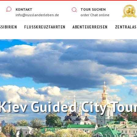
KONTAKT
TOUR SUCHEN
info@russlanderleben.de
order
Chat online
SIBIRIEN
FLUSSKREUZFAHRTEN
ABENTEUERREISEN
ZENTRALASI
Kiev Guided City Tou