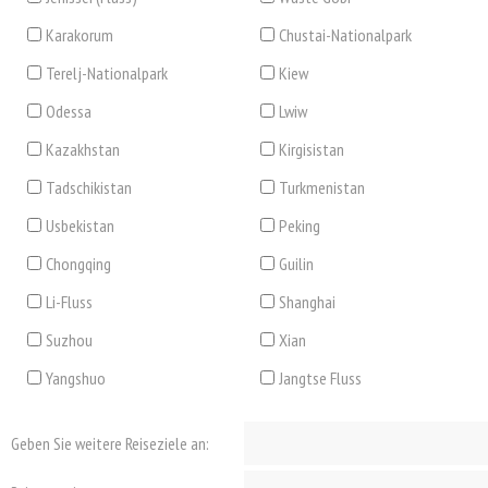
Karakorum
Chustai-Nationalpark
Terelj-Nationalpark
Kiew
Odessa
Lwiw
Kazakhstan
Kirgisistan
Tadschikistan
Turkmenistan
Usbekistan
Peking
Chongqing
Guilin
Li-Fluss
Shanghai
Suzhou
Xian
Yangshuo
Jangtse Fluss
Geben Sie weitere Reiseziele an: