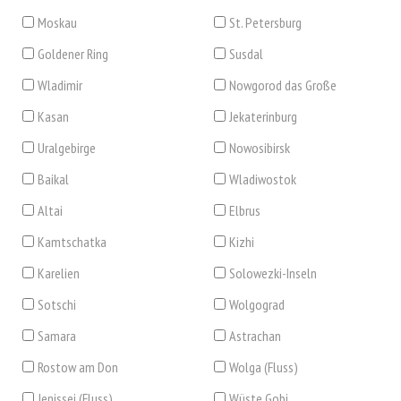
Moskau
St. Petersburg
Goldener Ring
Susdal
Wladimir
Nowgorod das Große
Kasan
Jekaterinburg
Uralgebirge
Nowosibirsk
Baikal
Wladiwostok
Altai
Elbrus
Kamtschatka
Kizhi
Karelien
Solowezki-Inseln
Sotschi
Wolgograd
Samara
Astrachan
Rostow am Don
Wolga (Fluss)
Jenissei (Fluss)
Wüste Gobi