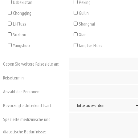
Usbekistan
Peking
Chongqing
Guilin
Li-Fluss
Shanghai
Suzhou
Xian
Yangshuo
Jangtse Fluss
Geben Sie weitere Reiseziele an:
Reisetermin:
Anzahl der Personen:
Bevorzugte Unterkunftsart:
Spezielle medizinische und
diätetische Bedürfnisse: