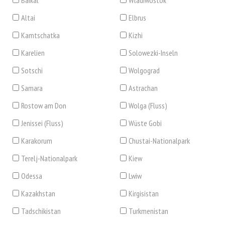
Baikal
Wladiwostok
Altai
Elbrus
Kamtschatka
Kizhi
Karelien
Solowezki-Inseln
Sotschi
Wolgograd
Samara
Astrachan
Rostow am Don
Wolga (Fluss)
Jenissei (Fluss)
Wüste Gobi
Karakorum
Chustai-Nationalpark
Terelj-Nationalpark
Kiew
Odessa
Lwiw
Kazakhstan
Kirgisistan
Tadschikistan
Turkmenistan