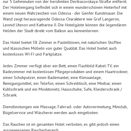
nur 5 Gehminuten von der berühmten Deribasovskaya-Straße entfernt.
Der Hoteleingang befindet sich in einem wunderschönen Hinterhof mit
einem neuen Wahrzeichen von Odessa - der Genfer Kunstmauer. Die
Wand zeigt herausragende Odessa-Charaktere wie Graf Langeron,
Leonid Utesov und Katharina II. Die Hotelgäste können die legendären
Helden der Stadt direkt vom Balkon aus kennenlernen.
Das Hotel bietet 38 Zimmer in Pastelltönen, mit natürlichen Stoffen
und klassischen Möbeln von guter Qualität. Das Hotel bietet auch
kostenloses WI-FI und Parkplätze.
Jedes Zimmer verfügt über ein Bett, einen Flachbild-Kabel-TV, ein
Badezimmer mit kostenlosen Pflegeprodukten und einem Haartrockner,
einen Schuhputzer, einen Bademantel, eine Klimaanlage,
Reinigungsmittel, ein Telefon, einen Schreibtisch, eine Minibar, einen
Kühlschrank und ein Moskitonetz, Hausschuhe, Safe, Kleiderschrank /
Schrank.
Dienstleistungen wie Massage, Fahrrad- oder Autovermietung, Miniclub,
Bügelservice und Wäscherei werden auch eingeboten.
Das Rauchen ist im gesamten Hotel verboten, es gibt jedoch einen
ausgewiesenen Raucherbereich.