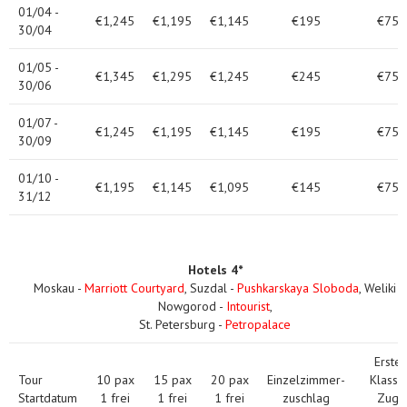
01/04 -
€1,245
€1,195
€1,145
€195
€75
30/04
01/05 -
€1,345
€1,295
€1,245
€245
€75
30/06
01/07 -
€1,245
€1,195
€1,145
€195
€75
30/09
01/10 -
€1,195
€1,145
€1,095
€145
€75
31/12
Hotels 4*
Moskau -
Marriott Courtyard
, Suzdal -
Pushkarskaya Sloboda
, Weliki
Nowgorod -
Intourist
,
St. Petersburg -
Petropalace
Erste
Tour
10 pax
15 pax
20 pax
Einzelzimmer-
Klasse
Startdatum
1 frei
1 frei
1 frei
zuschlag
Zug