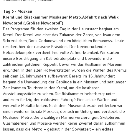
Tag
5 -
Moskau
Kreml und Rüstkammer. Moskauer Metro. Abfahrt nach Weliki
Nowgorod („Großes Nowgorod“)
Das Programm für den zweiten Tag in der Hauptstadt beginnt am
Kreml. Der Kreml war einst das Zuhause der Zaren, von Iwan dem
Schrecklichen, Boris Godunow und den königlichen Romanows. Heute
residiert hier der russische Präsident. Der beeindruckende
Gebäudekomplex verdient Ihre volle Aufmerksamkeit. Wir starten
unsere Besichtigung am Kathedralenplatz und bewundern die
zahlreichen goldenen Kuppeln, bevor wir das Rüstkammer Museum
erkunden. In den alten Hofwerkstätten wurden die Waffen des Kremls
seit dem 16. Jahrhundert aufbewahrt. Bereits im 18. Jahrhundert
begann die Umwandlung der Gebäude in ein Museum und seit langer
Zeit kommen Touristen in den Kreml, um die kostbaren
Ausstellungsstücke zu sehen. Die Rüstkammer beherbergt unter
anderem fünfzig der exklusiven Fabergé-Eier, antike Waffen und
wertvolle Metallarbeiten. Nach dem Museumsbesuch entdecken wir
einen weiteren Schatz Moskaus, der sich im Untergrund versteckt: die
Moskauer Metro. Die unzähligen Marmorverzierungen, Skulpturen,
Glasmalereien und Mosaike werden keine Zweifel daran aufkommen
lassen, dass die Metro – gebaut in der Sowjetzeit – ein echtes