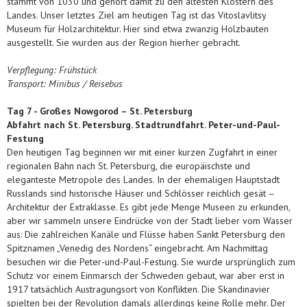
stammt von 1030 und gehört damit zu den ältesten Klöstern des
Landes. Unser letztes Ziel am heutigen Tag ist das Vitoslavlitsy
Museum für Holzarchitektur. Hier sind etwa zwanzig Holzbauten
ausgestellt. Sie wurden aus der Region hierher gebracht.
Verpflegung: Frühstück
Transport: Minibus / Reisebus
Tag
7 - Großes Nowgorod – St. Petersburg
Abfahrt nach St. Petersburg. Stadtrundfahrt. Peter-und-Paul-
Festung
Den heutigen Tag beginnen wir mit einer kurzen Zugfahrt in einer
regionalen Bahn nach St. Petersburg, die europäischste und
eleganteste Metropole des Landes. In der ehemaligen Hauptstadt
Russlands sind historische Häuser und Schlösser reichlich gesät –
Architektur der Extraklasse. Es gibt jede Menge Museen zu erkunden,
aber wir sammeln unsere Eindrücke von der Stadt lieber vom Wasser
aus: Die zahlreichen Kanäle und Flüsse haben Sankt Petersburg den
Spitznamen „Venedig des Nordens“ eingebracht. Am Nachmittag
besuchen wir die Peter-und-Paul-Festung. Sie wurde ursprünglich zum
Schutz vor einem Einmarsch der Schweden gebaut, war aber erst in
1917 tatsächlich Austragungsort von Konflikten. Die Skandinavier
spielten bei der Revolution damals allerdings keine Rolle mehr. Der