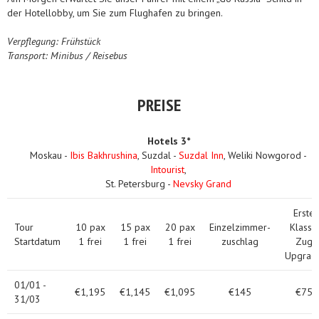
der Hotellobby, um Sie zum Flughafen zu bringen.
Verpflegung: Frühstück
Transport: Minibus / Reisebus
PREISE
Hotels 3*
Moskau -
Ibis Bakhrushina
, Suzdal -
Suzdal Inn
, Weliki Nowgorod -
Intourist
,
St. Petersburg -
Nevsky Grand
Erste
Tour
10 pax
15 pax
20 pax
Einzelzimmer-
Klasse
Startdatum
1 frei
1 frei
1 frei
zuschlag
Zug
Upgrad
01/01 -
€1,195
€1,145
€1,095
€145
€75
31/03