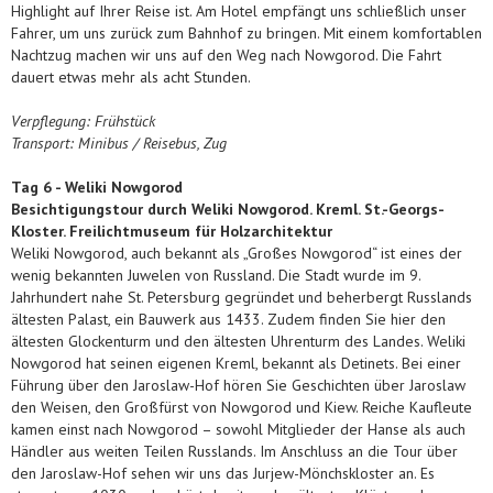
Highlight auf Ihrer Reise ist. Am Hotel empfängt uns schließlich unser
Fahrer, um uns zurück zum Bahnhof zu bringen. Mit einem komfortablen
Nachtzug machen wir uns auf den Weg nach Nowgorod. Die Fahrt
dauert etwas mehr als acht Stunden.
Verpflegung: Frühstück
Transport: Minibus / Reisebus, Zug
Tag
6 - Weliki Nowgorod
Besichtigungstour durch Weliki Nowgorod. Kreml. St.-Georgs-
Kloster. Freilichtmuseum für Holzarchitektur
Weliki Nowgorod, auch bekannt als „Großes Nowgorod“ ist eines der
wenig bekannten Juwelen von Russland. Die Stadt wurde im 9.
Jahrhundert nahe St. Petersburg gegründet und beherbergt Russlands
ältesten Palast, ein Bauwerk aus 1433. Zudem finden Sie hier den
ältesten Glockenturm und den ältesten Uhrenturm des Landes. Weliki
Nowgorod hat seinen eigenen Kreml, bekannt als Detinets. Bei einer
Führung über den Jaroslaw-Hof hören Sie Geschichten über Jaroslaw
den Weisen, den Großfürst von Nowgorod und Kiew. Reiche Kaufleute
kamen einst nach Nowgorod – sowohl Mitglieder der Hanse als auch
Händler aus weiten Teilen Russlands. Im Anschluss an die Tour über
den Jaroslaw-Hof sehen wir uns das Jurjew-Mönchskloster an. Es