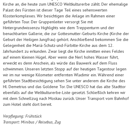
Kirche an, die heute zum UNESCO Weltkulturerbe zählt. Der ehemalige
Palast des Fürsten ist dieser Tage Teil eines sehenswerten
Klosterkomplexes. Wir besichtigen die Anlage im Rahmen einer
geführten Tour. Der Gruppenleiter versorgt Sie mit
Hintergrundwissenzu Highlights wie dem Treppenturm und der
benachbarten Gallerie, die zur Gottesmutter-Geburts-Kirche (Kirche der
Geburt der Heiligen Jungfrau) gehört. Anschließend bekommen Sie die
Gelegenheit die Mariä-Schutz-und-Fürbitte-Kirche aus dem 12.
Jahrhundert zu erkunden. Zwar liegt die Kirche inmitten eines Feldes
auf einem kleinen Hügel. Aber wenn die Nerl hohes Wasser führt,
erweckt es denn Anschein, als würde das Bauwerk auf dem Fluss
schwimmen. Unseren letzten Stopp auf der heutigen Tagestour legen
wir im nur wenige Kilometer entfernten Wladimir ein. Während einer
geführten Stadtbesichtigung sehen Sie unter anderem die Kirche des
Hl. Demetrius und das Goldene Tor. Die UNESCO hat das alte Stadttor
ebenfalls auf die Weltkulturerbe-Liste gesetzt. Schließlich kehren wir
mit dem Schnellzug nach Moskau zurück. Unser Transport vom Bahnhof
zum Hotel steht dort bereit.
Verpflegung: Frühstück
Transport: Minibus / Reisebus, Zug