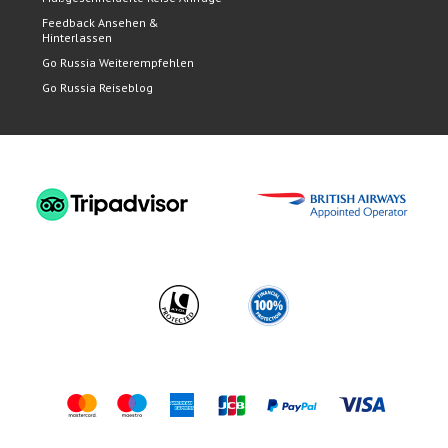
Feedback Ansehen &
Hinterlassen
Go Russia Weiterempfehlen
Go Russia Reiseblog