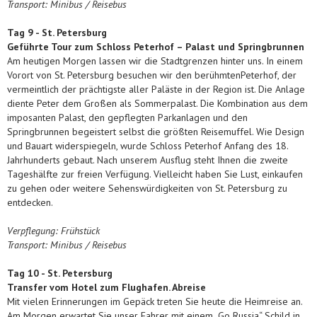
Transport: Minibus / Reisebus
Tag
9 - St. Petersburg
Geführte Tour zum Schloss Peterhof – Palast und Springbrunnen
Am heutigen Morgen lassen wir die Stadtgrenzen hinter uns. In einem
Vorort von St. Petersburg besuchen wir den berühmtenPeterhof, der
vermeintlich der prächtigste aller Paläste in der Region ist. Die Anlage
diente Peter dem Großen als Sommerpalast. Die Kombination aus dem
imposanten Palast, den gepflegten Parkanlagen und den
Springbrunnen begeistert selbst die größten Reisemuffel. Wie Design
und Bauart widerspiegeln, wurde Schloss Peterhof Anfang des 18.
Jahrhunderts gebaut. Nach unserem Ausflug steht Ihnen die zweite
Tageshälfte zur freien Verfügung. Vielleicht haben Sie Lust, einkaufen
zu gehen oder weitere Sehenswürdigkeiten von St. Petersburg zu
entdecken.
Verpflegung: Frühstück
Transport: Minibus / Reisebus
Tag
10 - St. Petersburg
Transfer vom Hotel zum Flughafen. Abreise
Mit vielen Erinnerungen im Gepäck treten Sie heute die Heimreise an.
Am Morgen erwartet Sie unser Fahrer mit einem „Go Russia“ Schild in