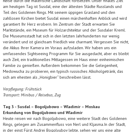
Reise durch die malerische Landschaft fortsetzen. Unser finales Ziel
am heutigen Tag ist Susdal, eine der ältesten Städte Russlands und
Teil des Goldenen Rings. Mit seinem üppigen Grasland und den
zahllosen Kirchen bietet Susdal einen märchenhaften Anblick und wird
garantiert Ihr Herz erobern. Im Zentrum der Stadt erwarten Sie
Marktstände, ein Museum für Holzarchitektur und der Susdaler Kreml.
Die Museumsstadt hat sich in den letzten Jahrhunderten nur wenig
verändert und ist gleichsam friedlich wie charmant. Vergessen Sie nicht,
die Akkus Ihrer Kamera im Voraus aufzuladen. Wir haben uns ein
umfassendes Sightseeing Programm für Sie ausgedacht, aber es bleibt
auch Zeit, ein traditionelles Mittagessen im Haus einer einheimischen
Familie zu genießen. Außerdem bekommen Sie die Gelegenheit,
Medowucha zu probieren, ein typisch russisches Alkoholgetränk, das
sich am ehesten als „Honigbier“ beschreiben lässt.
Verpflegung: Frühstück
Transport: Minibus / Reisebus, Zug
Tag
3 - Susdal – Bogoljubowo – Wladimir – Moskau
Erkundung von Bogoljubowo und Wladimir
Heute reisen wir nach Bogoljubowo, eine weitere Stadt des Goldenen
Rings, gelegen am Zusammenfluss von Nerl und Kljasma.In der Stadt,
in der einst Fürst Andrei Bogolyubov lebte, sehen wir uns eine alte