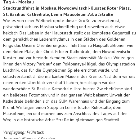
Tag
4 -
Moskau
Stadtrundfahrt in Moskau. Nowodewitschi-Kloster. Roter Platz,
St. Basilius Kathedrale, Lenin Mausoleum. ArbatStraße
Wie es von einer Weltmetropole dieser Größe zu erwarten ist,
präsentiert sich uns Moskau schnelllebig und zuweilen auch etwas
hektisch. Das Leben in der Hauptstadt stellt das komplette Gegenteil zu
dem gemächlichen Lebensrhythmus in den Städten des Goldenen
Rings dar. Unsere Orientierungstour führt Sie zu Hauptattraktionen wie
dem Roten Platz, der Christ-Erlöser-Kathedrale, dem Nowodewitschi-
Kloster und zur beeindruckenden Staatsuniversität Moskau. Wir zeigen
Ihnen den Victory Park auf dem Poklonnaya-Hügel, das Olympiastadion
Luschniki, das für die Olympischen Spiele errichtet wurde, und
selbstverständlich die markanten Mauern des Kremls. Nachdem wir uns
einen ersten Überblick verschafft haben, besichtigen wir die
wunderschöne St. Basilius Kathedrale. Ihre bunten Zwiebeltürme sind
ein beliebtes Fotomotiv und in der ganzen Welt bekannt. Unweit der
Kathedrale befinden sich das GUM Warenhaus und der Eingang zum
Kreml. Wir legen einen Stopp an Lenins letzter Ruhestätte, dem
Mausoleum, ein und machen uns zum Abschluss des Tages auf den
Weg in die historische Arbat Straße im gleichnamigen Stadtteil.
Verpflegung: Frühstück
Transport: Minibus / Reisebus