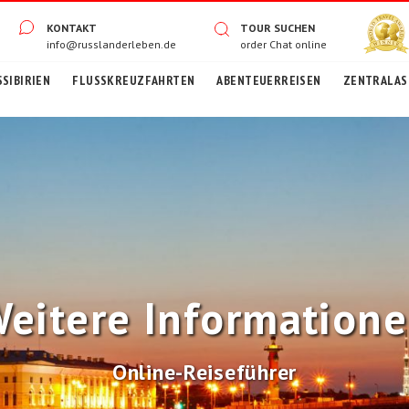
KONTAKT
TOUR SUCHEN
info@russlanderleben.de
order
Chat online
SIBIRIEN
FLUSSKREUZFAHRTEN
ABENTEUERREISEN
ZENTRALASI
eitere Information
Online-Reiseführer