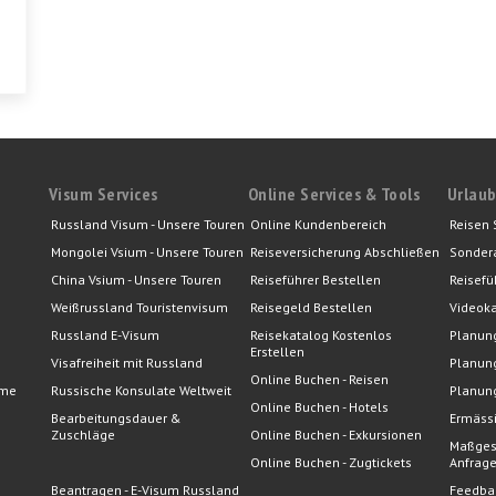
Visum Services
Online Services & Tools
Urlaub
Russland Visum - Unsere Touren
Online Kundenbereich
Reisen 
Mongolei Vsium - Unsere Touren
Reiseversicherung Abschließen
Sonder
China Vsium - Unsere Touren
Reiseführer Bestellen
Reisefü
Weißrussland Touristenvisum
Reisegeld Bestellen
Videoka
Russland E-Visum
Reisekatalog Kostenlos
Planung
Erstellen
Visafreiheit mit Russland
Planung
Online Buchen - Reisen
eme
Russische Konsulate Weltweit
Planung
Online Buchen - Hotels
Bearbeitungsdauer &
Ermässi
Zuschläge
Online Buchen - Exkursionen
Maßges
Online Buchen - Zugtickets
Anfrag
Beantragen - E-Visum Russland
Feedba