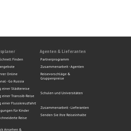
splaner
Agenten & Lieferanten
Schnell Finden
Partnerprogramm
angebote
Zusammenarbeit - Agenten
hrer Online
Reisevorschläge &
Gruppenpreise
nal - Go Russia
 einer Städtereise
Schulen und Universitäten
 einer Transsib-Reise
 einer Flusskreuzfahrt
Zusammenarbeit - Lieferanten
gungen für Kinder
Senden Sie Ihre Reiseinhalte
chneiderte Reise
e
ck Ansehen &