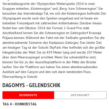
Veranstaltungsorte der Olympischen Winterspiele 2014 in zwei
Gruppen einteilen: „Küstenregion“ und „Berg- bzw. Schneeregion“. Sie
besuchen das Imeretinskaja-Tal, wo sich die Küstenregion befindet. Der
Olympiapark wurde nach den Spielen umgebaut und ist heute ein
beliebter Freizeitpark mit zahlreichen Achterbahnen. Darüber hinaus
findet hier seit Oktober 2014 der Formel 1 Grand Prix statt.
Anschließend lernen Sie die Schneeregion im Gebirgsdorf Krasnaja
Poljana kennen. Während der Fahrt mit der Seilbahn genießen Sie die
atemberaubende Szenerie des Kaukausus-Gebirges. Das letzte Ziel
am heutigen Tag ist der Sotschi SkyPark. Hier befindet sich die größte
Hängebrücke der Welt. Sie ist 439 Meter lang und wurde 207 Meter
über dem Meeresspiegel errichtet. Wenn Sie schwindelfrei sind,
können Sie bis zu der Aussichtsplattform in der Mitte der Brücke
laufen. Von der Plattform aus haben Sie einen atemberaubenden
Ausblick auf den Canyon und den sich darin windenden Fluss.
Übernachtung in Sotschi.
DAGOMYS - GELENDSCHIK
REISEROUTE
UNTERKUNFT
TAG 4 – DONNERSTAG