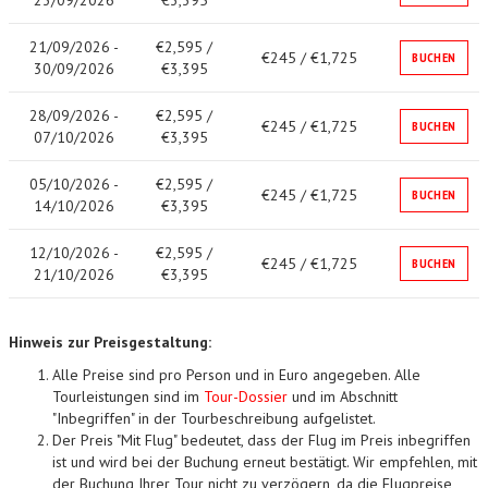
23/09/2026
€3,395
21/09/2026 -
€2,595 /
€245 / €1,725
BUCHEN
30/09/2026
€3,395
28/09/2026 -
€2,595 /
€245 / €1,725
BUCHEN
07/10/2026
€3,395
05/10/2026 -
€2,595 /
€245 / €1,725
BUCHEN
14/10/2026
€3,395
12/10/2026 -
€2,595 /
€245 / €1,725
BUCHEN
21/10/2026
€3,395
Hinweis zur Preisgestaltung:
Alle Preise sind pro Person und in Euro angegeben. Alle
Tourleistungen sind im
Tour-Dossier
und im Abschnitt
"Inbegriffen" in der Tourbeschreibung aufgelistet.
Der Preis "Mit Flug" bedeutet, dass der Flug im Preis inbegriffen
ist und wird bei der Buchung erneut bestätigt. Wir empfehlen, mit
der Buchung Ihrer Tour nicht zu verzögern, da die Flugpreise