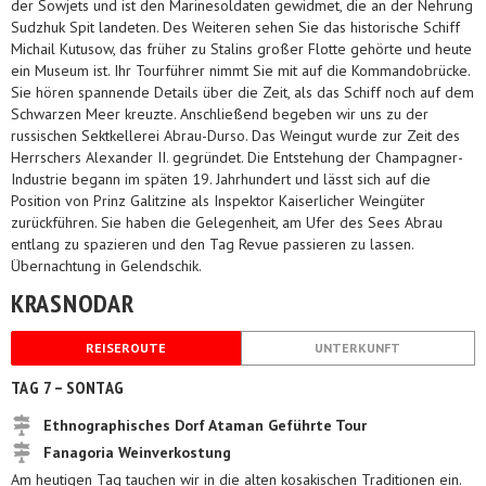
der Sowjets und ist den Marinesoldaten gewidmet, die an der Nehrung
Sudzhuk Spit landeten. Des Weiteren sehen Sie das historische Schiff
Michail Kutusow, das früher zu Stalins großer Flotte gehörte und heute
ein Museum ist. Ihr Tourführer nimmt Sie mit auf die Kommandobrücke.
Sie hören spannende Details über die Zeit, als das Schiff noch auf dem
Schwarzen Meer kreuzte. Anschließend begeben wir uns zu der
russischen Sektkellerei Abrau-Durso. Das Weingut wurde zur Zeit des
Herrschers Alexander II. gegründet. Die Entstehung der Champagner-
Industrie begann im späten 19. Jahrhundert und lässt sich auf die
Position von Prinz Galitzine als Inspektor Kaiserlicher Weingüter
zurückführen. Sie haben die Gelegenheit, am Ufer des Sees Abrau
entlang zu spazieren und den Tag Revue passieren zu lassen.
Übernachtung in Gelendschik.
KRASNODAR
REISEROUTE
UNTERKUNFT
TAG 7 – SONTAG
Ethnographisches Dorf Ataman Geführte Tour
Fanagoria Weinverkostung
Am heutigen Tag tauchen wir in die alten kosakischen Traditionen ein.