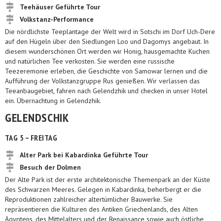
Teehäuser Geführte Tour
Volkstanz-Performance
Die nördlichste Teeplantage der Welt wird in Sotschi im Dorf Uch-Dere
auf den Hügeln über den Siedlungen Loo und Dagomys angebaut. In
diesem wunderschönen Ort werden wir Honig, hausgemachte Kuchen
und natürlichen Tee verkosten. Sie werden eine russische
Teezeremonie erleben, die Geschichte von Samowar lernen und die
Aufführung der Volkstanzgruppe Rus genießen. Wir verlassen das
Teeanbaugebiet, fahren nach Gelendzhik und checken in unser Hotel
ein. Übernachtung in Gelendzhik.
GELENDSCHIK
TAG 5 – FREITAG
Alter Park bei Kabardinka Geführte Tour
Besuch der Dolmen
Der Alte Park ist der erste architektonische Themenpark an der Küste
des Schwarzen Meeres. Gelegen in Kabardinka, beherbergt er die
Reproduktionen zahlreicher altertümlicher Bauwerke. Sie
repräsentieren die Kulturen des Antiken Griechenlands, des Alten
Ägyptens, des Mittelalters und der Renaissance sowie auch östliche,