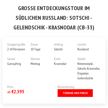
GROSSE ENTDECKUNGSTOUR IM S
ÜDLICHEN RUSSLAND: SOTSCHI - G
ELENDSCHIK - KRASNODAR (CB-33)
Gruppengröße
Dauer
Anfang
Länder
2-14 Personen
10 Tage
Sotschi
Russland
Saison
Abreise
Ende
Städte
Ganzjährig
Montag
Krasnodar
Novorossiysk,
Sotschi, Krasnodar,
Dagomys ,
Gelendschik
Preis
Reservierung
€2,595
ab
TERMINE UND PREISE