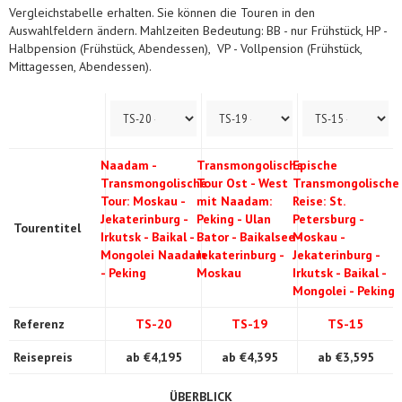
Vergleichstabelle erhalten. Sie können die Touren in den
Auswahlfeldern ändern. Mahlzeiten Bedeutung: BB - nur Frühstück, HP -
Halbpension (Frühstück, Abendessen), VP - Vollpension (Frühstück,
Mittagessen, Abendessen).
Naadam -
Transmongolische
Epische
Transmongolische
Tour Ost - West
Transmongolische
Tour: Moskau -
mit Naadam:
Reise: St.
Jekaterinburg -
Peking - Ulan
Petersburg -
Tourentitel
Irkutsk - Baikal -
Bator - Baikalsee -
Moskau -
Mongolei Naadam
Jekaterinburg -
Jekaterinburg -
- Peking
Moskau
Irkutsk - Baikal -
Mongolei - Peking
Referenz
TS-20
TS-19
TS-15
Reisepreis
ab €4,195
ab €4,395
ab €3,595
ÜBERBLICK