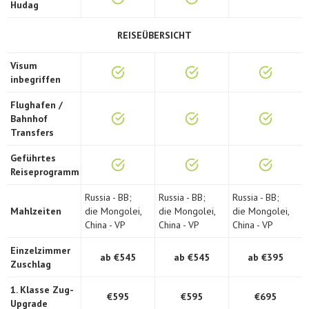
Hudag
REISEÜBERSICHT
Visum
inbegriffen
Flughafen /
Bahnhof
Transfers
Geführtes
Reiseprogramm
Russia - BB;
Russia - BB;
Russia - BB;
Mahlzeiten
die Mongolei,
die Mongolei,
die Mongolei,
China - VP
China - VP
China - VP
Einzelzimmer
ab €545
ab €545
ab €395
Zuschlag
1. Klasse Zug-
€595
€595
€695
Upgrade