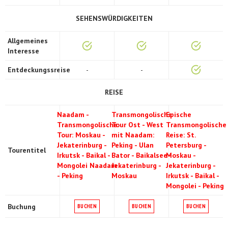
SEHENSWÜRDIGKEITEN
Allgemeines
Interesse
Entdeckungssreise
-
-
REISE
Naadam -
Transmongolische
Epische
Transmongolische
Tour Ost - West
Transmongolische
Tour: Moskau -
mit Naadam:
Reise: St.
Jekaterinburg -
Peking - Ulan
Petersburg -
Tourentitel
Irkutsk - Baikal -
Bator - Baikalsee -
Moskau -
Mongolei Naadam
Jekaterinburg -
Jekaterinburg -
- Peking
Moskau
Irkutsk - Baikal -
Mongolei - Peking
Buchung
BUCHEN
BUCHEN
BUCHEN