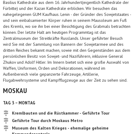
Basilius Kathedrale aus dem 16. Jahrhundert(eigentlich Kathedrale der
Fürbitte) und der Kazan Kathedrale erblicken. Wir besuchen das
nahegelegenen GUM Kaufhaus. Lenin - der Gründer des Sowjetstaates -
und sein einbalsamierter Körper ruhen in seinem Mausoleum am Fuß
des Kremls, wo sie ihn bei einer Besichtigung des Grabmals betrachten
können. Der letzte Halt am heutigen Programmtag ist das
Zentralmuseum der Streitkräfte Russlands. Unser geführter Besuch
wird Sie mit der Sammlung von Bannern der Sowjetarmee und des
dritten Reiches bekannt machen, sowie mit den Gegenständen aus dem
persönlichen Besitz von Sowjet- und Naziführern, inklusive General
Zhukov und Adolf Hitler. Im Innern bietet sich eine große Auswahl von
Waffen, Uniformen, Orden und Dekorationen, während im
Außenbereich viele gepanzerte Fahrzeuge, Artillerie,
Flugabwehrsysteme und Kampfflugzeuge aus der Zeit zu sehen sind.
MOSKAU
TAG 3 – MONTAG
Kremlbauten und die Rüstkammer - Geführte Tour
Geführte Tour durch Moskaus Metro
Museum des Kalten Krieges - ehemalige geheime