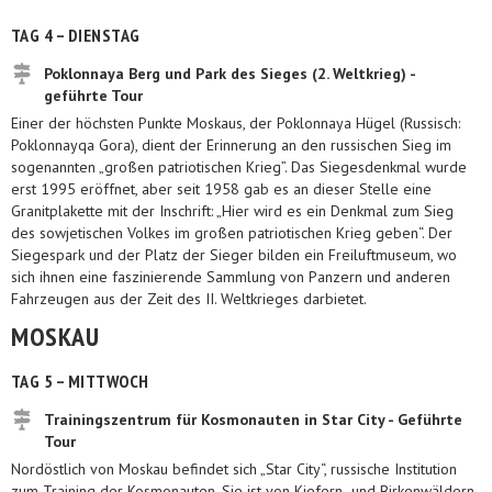
TAG 4 – DIENSTAG
Poklonnaya Berg und Park des Sieges (2. Weltkrieg) -
geführte Tour
Einer der höchsten Punkte Moskaus, der Poklonnaya Hügel (Russisch:
Poklonnayqa Gora), dient der Erinnerung an den russischen Sieg im
sogenannten „großen patriotischen Krieg”. Das Siegesdenkmal wurde
erst 1995 eröffnet, aber seit 1958 gab es an dieser Stelle eine
Granitplakette mit der Inschrift: „Hier wird es ein Denkmal zum Sieg
des sowjetischen Volkes im großen patriotischen Krieg geben“. Der
Siegespark und der Platz der Sieger bilden ein Freiluftmuseum, wo
sich ihnen eine faszinierende Sammlung von Panzern und anderen
Fahrzeugen aus der Zeit des II. Weltkrieges darbietet.
MOSKAU
TAG 5 – MITTWOCH
Trainingszentrum für Kosmonauten in Star City - Geführte
Tour
Nordöstlich von Moskau befindet sich „Star City“, russische Institution
zum Training der Kosmonauten. Sie ist von Kiefern- und Birkenwäldern