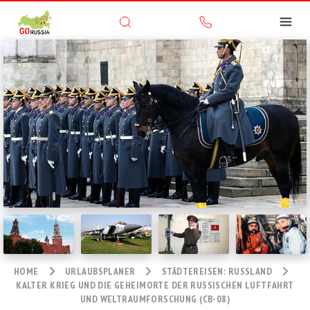
HOME
URLAUBSPLANER
STÄDTEREISEN: RUSSLAND
KALTER KRIEG UND DIE GEHEIMORTE DER RUSSISCHEN LUFTFAHRT
UND WELTRAUMFORSCHUNG (CB-08)