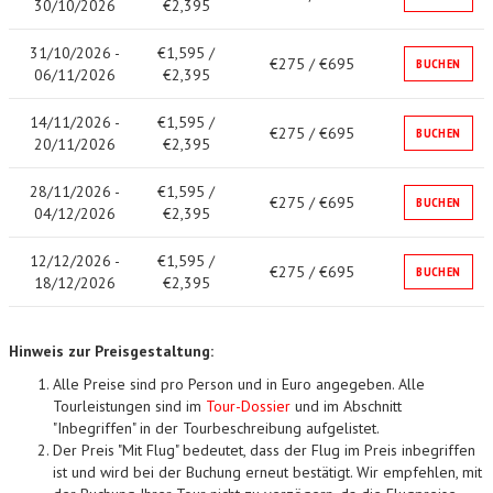
30/10/2026
€2,395
31/10/2026 -
€1,595 /
€275 / €695
BUCHEN
06/11/2026
€2,395
14/11/2026 -
€1,595 /
€275 / €695
BUCHEN
20/11/2026
€2,395
28/11/2026 -
€1,595 /
€275 / €695
BUCHEN
04/12/2026
€2,395
12/12/2026 -
€1,595 /
€275 / €695
BUCHEN
18/12/2026
€2,395
Hinweis zur Preisgestaltung:
Alle Preise sind pro Person und in Euro angegeben. Alle
Tourleistungen sind im
Tour-Dossier
und im Abschnitt
"Inbegriffen" in der Tourbeschreibung aufgelistet.
Der Preis "Mit Flug" bedeutet, dass der Flug im Preis inbegriffen
ist und wird bei der Buchung erneut bestätigt. Wir empfehlen, mit