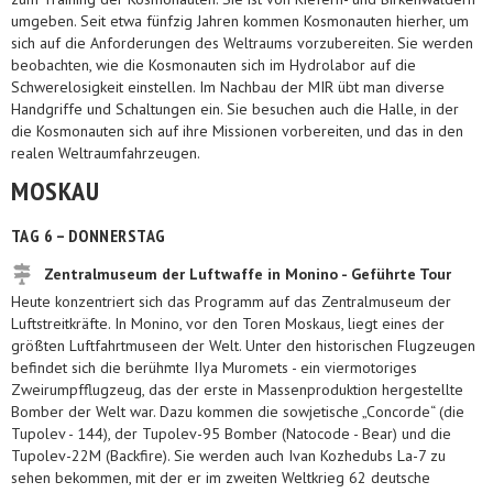
umgeben. Seit etwa fünfzig Jahren kommen Kosmonauten hierher, um
sich auf die Anforderungen des Weltraums vorzubereiten. Sie werden
beobachten, wie die Kosmonauten sich im Hydrolabor auf die
Schwerelosigkeit einstellen. Im Nachbau der MIR übt man diverse
Handgriffe und Schaltungen ein. Sie besuchen auch die Halle, in der
die Kosmonauten sich auf ihre Missionen vorbereiten, und das in den
realen Weltraumfahrzeugen.
MOSKAU
TAG 6 – DONNERSTAG
Zentralmuseum der Luftwaffe in Monino - Geführte Tour
Heute konzentriert sich das Programm auf das Zentralmuseum der
Luftstreitkräfte. In Monino, vor den Toren Moskaus, liegt eines der
größten Luftfahrtmuseen der Welt. Unter den historischen Flugzeugen
befindet sich die berühmte IIya Muromets - ein viermotoriges
Zweirumpfflugzeug, das der erste in Massenproduktion hergestellte
Bomber der Welt war. Dazu kommen die sowjetische „Concorde“ (die
Tupolev - 144), der Tupolev-95 Bomber (Natocode - Bear) und die
Tupolev-22M (Backfire). Sie werden auch Ivan Kozhedubs La-7 zu
sehen bekommen, mit der er im zweiten Weltkrieg 62 deutsche