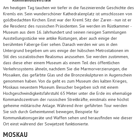
Kommandozentrale
Am heutigen Tag tauchen wir tiefer in die faszinierende Geschichte des
Kremls ein. Sein wunderschöner Kathedralenplatz ist umschlossen von
goldbedachten Kirchen. Einst war der Kreml Sitz der Zaren - nun ist er
die Residenz des russischen Präsidenten. Sie werden im Rüstkammer -
Museum aus dem 16. Jahrhundert und seinen riesigen Sammlungen
Ausstellungsstücke wie antike Rüstungen, aber auch einige der
berühmten Faberge-Eier sehen. Danach werden wir uns in den
Untergrund begeben um uns einige der hübschen Metrostationen im
Stil des sozialistischen Realismus anzusehen. Sie werden zustimmen,
dass diese eher einem Museum als einem Teil des öffentlichen
Verkehrssystems ähneln, nachdem Sie die Marmorverzierungen, die
Mosaiken, das gefärbte Glas und die Bronzeskulpturen in Augenschein
genommen haben. Von da geht es zum Museum des kalten Krieges,
Moskaus neuestem Museum. Besucher begeben sich mit einem
Hochgeschwindigkeitsfahrstuhl 65 Meter unter die Erde ins ehemalige
Kommandozentrum der russischen Streitkräfte, einstmals eine höchst
geheime militärische Anlage. Während ihrer geführten Tour werden
Sie sich durch Geheimtunnel bewegen, Beispiele für
Kommunikationsgeräte und Waffen sehen und herausfinden wie dieser
Ort einst während der Sowjetzeit funktionierte.
MOSKAU