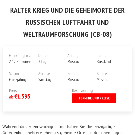
KALTER KRIEG UND DIE GEHEIMORTE DER
RUSSISCHEN LUFTFAHRT UND
WELTRAUMFORSCHUNG (CB-08)
Gruppengröße
Dauer
Anfang
Länder
2-12 Personen
7 Tage
Moskau
Russland
Saison
Abreise
Ende
Städte
Ganzjährig
Samstag
Moskau
Moskau
Preis
Reservierung
€1,595
ab
TERMINE UND PREISE
Während dieser ein-wöchigen-Tour haben Sie die einzigartige
Gelegenheit, mehrere ehemals geheime Orte aus der ehemaligen