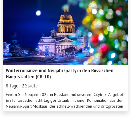
Winterromanze und Neujahrsparty in den Russischen
Hauptstädten (CB-10)
8 Tage | 2 Städte
Feiern Sie Neujahr 2022 in Russland mit unserem Citytrip- Angebot!
Ein fantastischer, acht-tägiger Urlaub mit einer Kombination aus dem
Neujahrs-Spirit Moskaus, der schnell-wachsenden und drittgrössten
Stadt Europas, und dem magischen St. Petersburg mit romantischem,
winterlichem Charme. Das komplette Besichtigungsprogramm
beinhaltet dabei auch einige spezielle saisonale Aktivitäten, wie
einen magischen Abstecher ins Ballet und eine Fahrt mit dem