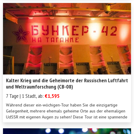
steht dabei in auffallendem Kontrast zum geschäftigen Treiben in
Moskau und St. Petersburg. Dies verleiht der 10-Tagesreise die
perfekte Mischung, um Sie mit dem ganzen Spektrum russischer
Lebensart vertraut zu machen. Während der Reise werden wir die
örtlichen Geschäfte unterstützen und auf lokale Traditionen und
kulturelle Eigenheiten eingehen, was Ihnen einen seltenen Einblick
ins heutige russische Leben vermitteln wird. Während der Reise
werden Sie ein Mittagessen bei einer lokalen Familie einnehmen
und Gelegenheit zum Dialog erhalten.
Kalter Krieg und die Geheimorte der Russischen Luftfahrt
und Weltraumforschung (CB-08)
7 Tage | 1 Stadt, ab:
€1,595
Während dieser ein-wöchigen-Tour haben Sie die einzigartige
Gelegenheit, mehrere ehemals geheime Orte aus der ehemaligen
UdSSR mit eigenen Augen zu sehen! Diese Tour ist eine spannende
Reise zurück in die Vergangenheit der fesselnden Ära der
ehemaligen Sowjet Union!