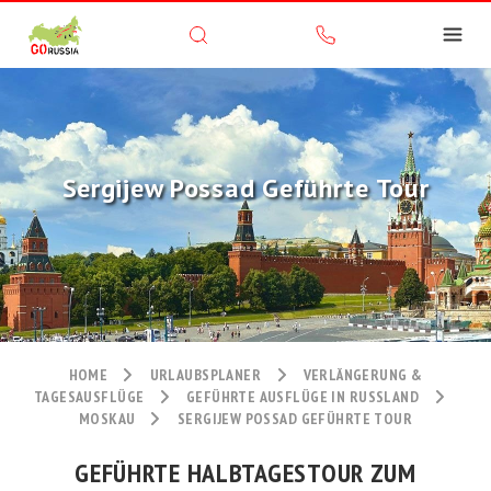
Sergijew Possad Geführte Tour
HOME
URLAUBSPLANER
VERLÄNGERUNG &
TAGESAUSFLÜGE
GEFÜHRTE AUSFLÜGE IN RUSSLAND
MOSKAU
SERGIJEW POSSAD GEFÜHRTE TOUR
GEFÜHRTE HALBTAGESTOUR ZUM