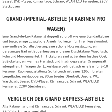
Sessel, DVD-Player, Klimaanlage, Schrank, WLAN, LCD Fernseher, 220V
Steckdosen.
GRAND-IMPERIAL-ABTEILE (4 KABINEN PRO
WAGEN)
Eine Grand-de-Lux-Kabine ist doppelt so groß wie eine Standartkabine
und bietet einige zusätzliche Annehmlichkeiten für Ihren Reisekomfort:
einwandfreie Schallisolierung, eine schöne Holzausstattung, ein
geräumiges Bad mit Bodenheizung und einer Duschkabine, Waschtisch,
Föhn und Morgenmäntel. Im Ticketpreis sind außerdem frisches Obst,
Süßigkeiten, ein warmes Frühstück und frisch gepresster Orangensaft
inbegriffen. Im Wagen der Luxusklasse befindet sich eine Bar für 8-10
Personen. Kabinenausstattung: Schlafcouch mit einer 120cm breiten
Liegefläche, ausklappbares, 90cm breites Oberbett, Dusche, WC,
Waschtisch, Sessel, DVD-Player, Klimaanlage, Schrank, WLAN, LCD
Fernseher, 220V Steckdosen.
VERGLEICH DER GRAND EXPRESS-ABTEILE
Alle Kabinen sind mit Klimaanlage, Schrank, WLAN, LCD Fernseher,
220V Steckdose ausgestattet.