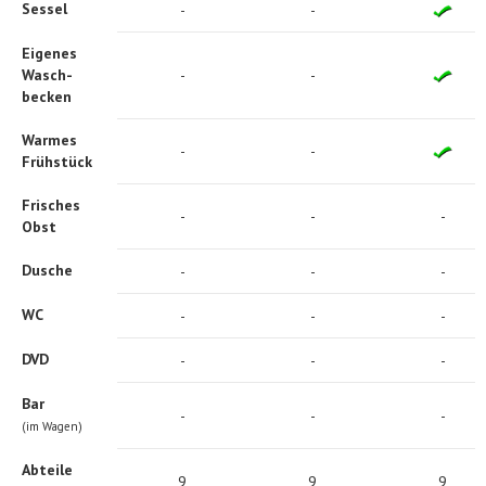
Sessel
-
-
Eigenes
Wasch-
-
-
becken
Warmes
-
-
Frühstück
Frisches
-
-
-
Obst
Dusche
-
-
-
WC
-
-
-
DVD
-
-
-
Bar
-
-
-
(im Wagen)
Abteile
9
9
9