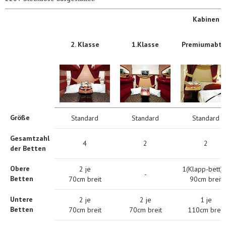
Kabinen
2. Klasse
1.Klasse
Premiumabte
Größe
Standard
Standard
Standard
Gesamtzahl
4
2
2
der Betten
Obere
2 je
1(Klapp-bett) 
-
Betten
70cm breit
90cm breit
Untere
2 je
2 je
1 je
Betten
70cm breit
70cm breit
110cm breit