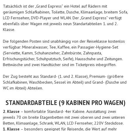
Tatsächlich ist der „Grand Express” ein Hotel auf Rädern mit
geräumigen Schlafkabinen, Toilette, Dusche, Klimaanlage, breitem Sofa,
LCD Fernsehen, DVD-Player und WLAN. Der „Grand Express” verfügt
ebenfalls über Wagen mit jeweils neun Standartabteilen 1. und 2.
Klasse.
Die folgenden Posten sind unabhängig von der Reiseklasse kostenlos
verfügbar: Mineralwasser, Tee, Kaffee, ein Passagier-Hygiene-Set
(Serviette, Kamm, Schuhanzieher, Zahnbürste, Zahnpasta,
Erfrischungstücher, Schuhputztuch, Seife), Hausschuhe und Zeitungen.
Bettwäsche und zwei Handtücher sind im Ticketpreis inbegriffen.
Der Zug besteht aus Standard- (1. und 2. Klasse), Premium- (größere
Schlafkabinen, Waschbecken, Sessel im Abteil) und Grand- (Dusche und
WC im Abteil) Abteilen.
STANDARDABTEILE (9 KABINEN PRO WAGEN)
2. Klasse
– komfortable Standard- 4er Kabine. Ausstattung: zwei
jeweils 70 cm breite Etagenbetten mit zwei oberen und zwei unteren
Betten, Klimaanlage, Schrank, WLAN, LCD Fernseher, 220V Steckdose.
1. Klasse
– besonders geeignet für Reisende, die Wert auf mehr