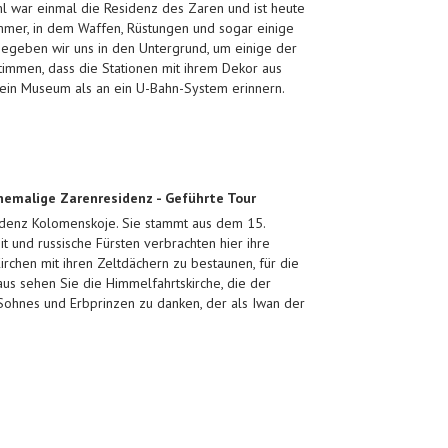
l war einmal die Residenz des Zaren und ist heute
ammer, in dem Waffen, Rüstungen und sogar einige
begeben wir uns in den Untergrund, um einige der
immen, dass die Stationen mit ihrem Dekor aus
ein Museum als an ein U-Bahn-System erinnern.
emalige Zarenresidenz - Geführte Tour
idenz Kolomenskoje. Sie stammt aus dem 15.
t und russische Fürsten verbrachten hier ihre
chen mit ihren Zeltdächern zu bestaunen, für die
aus sehen Sie die Himmelfahrtskirche, die der
s Sohnes und Erbprinzen zu danken, der als Iwan der