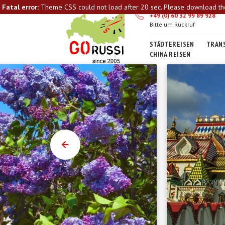
Fatal error:
Theme CSS could not load after 20 sec. Please download the l
+49 (0) 60 32 99 89 928
Bitte um Rückruf
STÄDTEREISEN
TRANS
CHINA REISEN