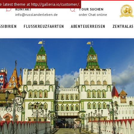
atest theme at http://galleria.io/customer/.
KONTAKT
TOUR SUCHEN
info@russlanderleben.de
order
Chat online
SIBIRIEN
FLUSSKREUZFAHRTEN
ABENTEUERREISEN
ZENTRALASI