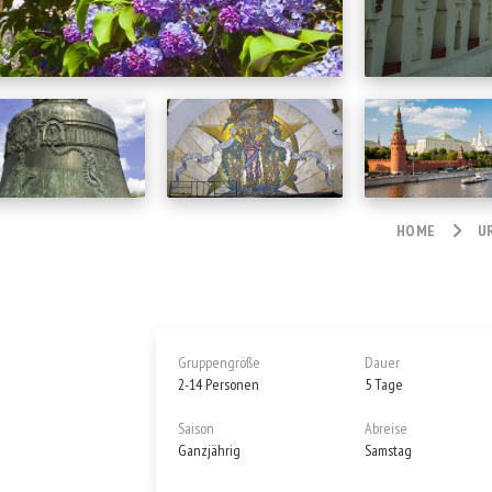
HOME
U
Gruppengröße
Dauer
2-14 Personen
5 Tage
Saison
Abreise
Ganzjährig
Samstag