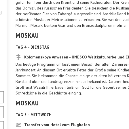
geführten Tour durch den Kreml und seine Kathedralen. Der Krem
das Domizil des russischen Präsidenten. Sie besuchen die Rüstk
d
der berühmten Eier von Fabergé ausgestellt sind. Anschließend 
schönsten Moskauer Metrostationen zu erkunden. Sie werden zust
Marmor, Mosaik, buntem Glas und den Bronzeskulpturen mehr an 
MOSKAU
TAG 4 – DIENSTAG
Kolomenskoye Anwesen - UNESCO Weltkulturerbe und Eh
Das heutige Programm umfasst einen Besuch der alten Zarenres
Jahrhundert. An diesem Ort erlebte Peter der Große seine Kindhei
Sommer. Sie bekommen die Chance, einige der alten hölzernen Kir
Russland über die Landesgrenzen hinaus bekannt ist. Darüber hin
Großfürst Wassili III. erbauen ließ, um Gott für die Geburt seine
Schreckliche in die Geschichte einging.
MOSKAU
TAG 5 – MITTWOCH
Transfer vom Hotel zum Flughafen