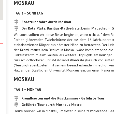
MOSKAU
TAG 2 – SONNTAG
Stadtrundfahrt durch Moskau
Der Rote Platz, Basilius-Kathedrale, Lenin Mausoleum 
Wo sonst sollten wir diese Reise beginnen, wenn nicht auf dem R
Farben glänzenden Zwiebeltürme der aus dem 16. Jahrhundert st
einbalsamierten Körper aus nächster Nähe zu betrachten. Der Le
der Kreml-Mauer. Kein Besuch in Moskau wäre komplett ohne di
Einkaufszentrum einzukaufen. Als weitere Highlights am heutigen 
russisch-orthodoxen Christ-Erlöser-Kathedrale (Besuch von auße
(Neujungfrauenkloster) mit seinem beeindruckenden Friedhof ke
Halt an der Staatlichen Universität Moskaus ein, um einen Panora
MOSKAU
TAG 3 – MONTAG
Kremlbauten und die Rüstkammer - Geführte Tour
Geführte Tour durch Moskaus Metro
Heute bleiben wir in Moskau, um tiefer in seine faszinierende Ge