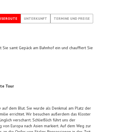
ISEROUTE
UNTERKUNFT
TERMINE UND PREISE
t Sie samt Gepäck am Bahnhof ein und chauffiert Sie
te Tour
 auf dem Blut. Sie wurde als Denkmal am Platz der
amilie errichtet. Wir besuchen außerdem das Kloster
glich verscharrt. Schließlich führt uns der
g von Europa nach Asien markiert. Auf dem Weg zur
 an die Opfer von Stalins Repressionen in der Zeit