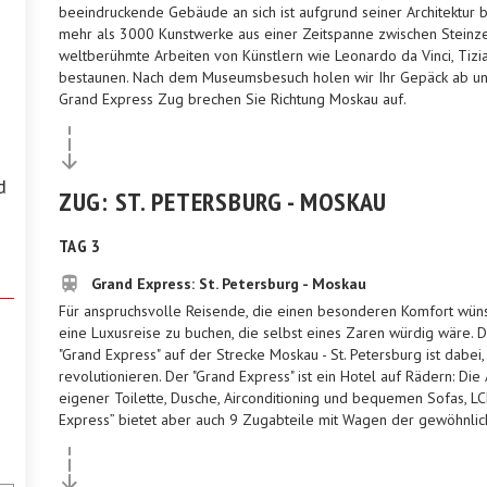
beeindruckende Gebäude an sich ist aufgrund seiner Architektur b
mehr als 3000 Kunstwerke aus einer Zeitspanne zwischen Steinze
weltberühmte Arbeiten von Künstlern wie Leonardo da Vinci, Tizia
bestaunen. Nach dem Museumsbesuch holen wir Ihr Gepäck ab u
Grand Express Zug brechen Sie Richtung Moskau auf.
d
ZUG: ST. PETERSBURG - MOSKAU
TAG 3
Grand Express: St. Petersburg - Moskau
Für anspruchsvolle Reisende, die einen besonderen Komfort wünsc
eine Luxusreise zu buchen, die selbst eines Zaren würdig wäre.
"Grand Express" auf der Strecke Moskau - St. Petersburg ist dabe
revolutionieren. Der "Grand Express" ist ein Hotel auf Rädern: Die
eigener Toilette, Dusche, Airconditioning und bequemen Sofas, L
Express” bietet aber auch 9 Zugabteile mit Wagen der gewöhnlich