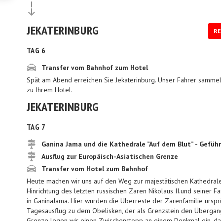
JEKATERINBURG
RE
TAG 6
Transfer vom Bahnhof zum Hotel
Spät am Abend erreichen Sie Jekaterinburg. Unser Fahrer sammel
zu Ihrem Hotel.
JEKATERINBURG
TAG 7
Ganina Jama und die Kathedrale ”Auf dem Blut” - Geführ
Ausflug zur Europäisch-Asiatischen Grenze
Transfer vom Hotel zum Bahnhof
Heute machen wir uns auf den Weg zur majestätischen Kathedrale
Hinrichtung des letzten russischen Zaren Nikolaus II.und seiner F
in GaninaJama. Hier wurden die Überreste der Zarenfamilie ursprün
Tagesausflug zu dem Obelisken, der als Grenzstein den Übergan
Grenze legen wir einen Zwischenstopp an einem Denkmal ein, das