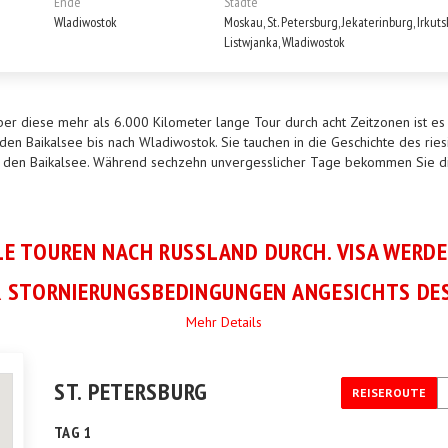
Ende
Städte
Wladiwostok
Moskau, St. Petersburg, Jekaterinburg, Irkuts
Listwjanka, Wladiwostok
ber diese mehr als 6.000 Kilometer lange Tour durch acht Zeitzonen ist es w
 den Baikalsee bis nach Wladiwostok. Sie tauchen in die Geschichte des ries
, den Baikalsee. Während sechzehn unvergesslicher Tage bekommen Sie di
LE TOUREN NACH RUSSLAND DURCH. VISA WERD
 STORNIERUNGSBEDINGUNGEN ANGESICHTS DES
Mehr Details
ST. PETERSBURG
REISEROUTE
TAG 1