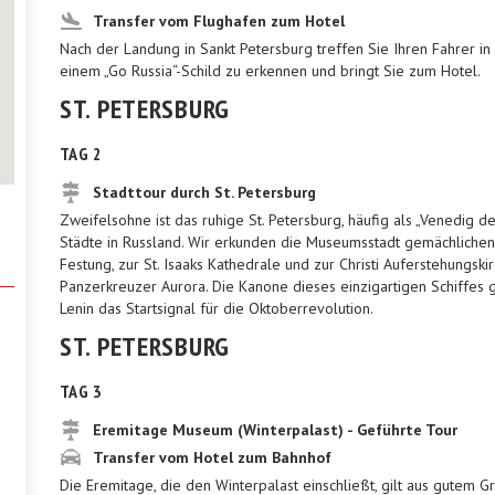
Transfer vom Flughafen zum Hotel
Nach der Landung in Sankt Petersburg treffen Sie Ihren Fahrer in 
einem „Go Russia“-Schild zu erkennen und bringt Sie zum Hotel.
ST. PETERSBURG
TAG 2
Stadttour durch St. Petersburg
Zweifelsohne ist das ruhige St. Petersburg, häufig als „Venedig 
Städte in Russland. Wir erkunden die Museumsstadt gemächlichen S
Festung, zur St. Isaaks Kathedrale und zur Christi Auferstehungski
Panzerkreuzer Aurora. Die Kanone dieses einzigartigen Schiffes
Lenin das Startsignal für die Oktoberrevolution.
ST. PETERSBURG
TAG 3
Eremitage Museum (Winterpalast) - Geführte Tour
Transfer vom Hotel zum Bahnhof
Die Eremitage, die den Winterpalast einschließt, gilt aus gutem G