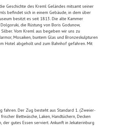
die Geschichte des Kreml Geländes mitsamt seiner
ls befindet sich in einem Gebäude, in dem über
useum besitzt es seit 1813. Die alte Kammer
 Dolgoruki, die Rüstung von Boris Godunow,
 Silber. Vom Kreml aus begeben wir uns zu
 Marmor, Mosaiken, buntem Glas und Bronzeskulpturen
m Hotel abgeholt und zum Bahnhof gefahren. Mit
g fahren. Der Zug besteht aus Standard 1. (Zweier-
it frischer Bettwäsche, Laken, Handtüchern, Decken
 der gutes Essen serviert. Ankunft in Jekaterinburg