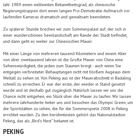
Jahr 1989 einen weltweiten Bekanntheitsgrad, als chinesische
Regierungstruppen dort einen langen Pro-Demokratie-Aufmarsch vor
laufenden Kameras dramatisch und gewaltsam beendeten.
Zu späterer Stunde brechen wir zum Sommerpalast auf, der sich in
einer wunderschönen Seenlandschaft am Rande der Stadt befindet,
und dann geht es weiter zur Chinesischen Mauer.
Mit einer Länge von mehreren tausend Kilometern und einem Alter
von über zweitausend Jahren ist die Große Mauer von China eine
Sehenswürdigkeit, die jeden zum Staunen bringt - auch wenn Sie
entgegen verbreiteter Behauptungen nicht mit bloßem Augeaus dem
Weltall zu sehen ist. Von Peking aus ist der Mauerabschnitt in Badaling
schnell zu erreichen. Er war der erste, der wieder in Stand gesetzt
wurde und ist deshalb gut zugänglich. Natürlich lassen wir uns die
Chance nicht entgehen, ein Stück über die Mauer zu laufen. Wir lassen
mehrere Jahrhunderte hinter uns und besuchen das Olympic Green, um
die Sportstätten zu sehen, die für die Sommerspiele 2008 in Peking
errichtet wurden. Zu den berühmtesten gehört das Nationalstadion
Peking, das als „Bird’s Nest“ bekannt ist.
PEKING