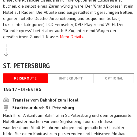
bietet die Russische Eisenbahn nun die Option eine Luxusreise zu
buchen, die selbst eines Zaren würdig wäre. Der "Grand Express" ist ein
Hotel auf Rädern: Die Abteile sind ausgestattet mit geräumigen Betten,
eigener Toilette, Dusche, Airconditioning und bequemen Sofas (in
Luxusabteilkategorien), LCD Fernseher, DVD-Player und WI-FI. Der
“Grand Express” bietet aber auch 9 Zugabteile mit Wagen der
gewöhnlichen 2. und 1. Klasse.
Mehr Details
.
ST. PETERSBURG
REISEROUTE
UNTERKUNFT
OPTIONAL
TAG 17 – DIENSTAG
Transfer vom Bahnhof zum Hotel
Stadttour durch St. Petersburg
Nach Ihrer Ankunft am Bahnhof in St. Petersburg und dem organisierten
Hoteltransfer machen wir eine Sightseeing-Tour durch diese
wunderschöne Stadt. Mit ihrem ruhigen und gemütlichen Charakter
bildet Sie einen Kontrast zum pulsierenden und hektischen Moskau.