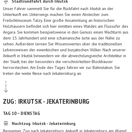
Stadtrundfahrt durch Irkutsk
Unser Fahrer sammelt Sie für die Rückfahrt nach Irkutsk an der
Unterkunft ein. Unterwegs machen Sie einen Abstecher zum
Freilichtmuseum Talzy. Eine große Ansammlung an historischen
Holzhäusern befindet sich hier inmitten eines Waldes am Flussufer des
Angara. Sie kommen beispielsweise in den Genuss einen Wachturm aus
dem 15. Jahrhundert und eine schamanische Jurte aus der Nähe zu
sehen. Außerdem lernen Sie Wissenswertes über die traditionellen
Lebensweisen der ewenkischen und burjatischen Völker. Nach unserer
Ankunft in Irkutsk bewundern wir die abwechslungseiche Architektur in
der Stadt, bei der besonders die verschnörkelten Blockhäuser
hervorstechen. Am Ende des Tages fahren wir zur Bahnstation. Sie
treten die weite Reise nach Jekaterinburg an.
ZUG: IRKUTSK - JEKATERINBURG
TAG 10 – DIENSTAG
Nachtzug: Irkutsk - Jekaterinburg
Bequemer Zug nach Jekaterinburg. Ankunft in Jekaterinburg am Abend