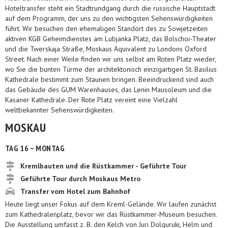
Hoteltransfer steht ein Stadtrundgang durch die russische Hauptstadt
auf dem Programm, der uns zu den wichtigsten Sehenswürdigkeiten
führt. Wir besuchen den ehemaligen Standort des zu Sowjetzeiten
aktiven KGB Geheimdienstes am Lubjanka Platz, das Bolschoi-Theater
und die Twerskaja Straße, Moskaus Äquivalent zu Londons Oxford
Street. Nach einer Weile finden wir uns selbst am Roten Platz wieder,
wo Sie die bunten Türme der architektonisch einzigartigen St. Basilius
Kathedrale bestimmt zum Staunen bringen. Beeindruckend sind auch
das Gebäude des GUM Warenhauses, das Lenin Mausoleum und die
Kasaner Kathedrale. Der Rote Platz vereint eine Vielzahl
weltbekannter Sehenswürdigkeiten.
MOSKAU
TAG 16 – MONTAG
Kremlbauten und die Rüstkammer - Geführte Tour
Geführte Tour durch Moskaus Metro
Transfer vom Hotel zum Bahnhof
Heute liegt unser Fokus auf dem Kreml-Gelände. Wir laufen zunächst
zum Kathedralenplatz, bevor wir das Rüstkammer-Museum besuchen.
Die Ausstellung umfasst z. B. den Kelch von Juri Dolguruki, Helm und