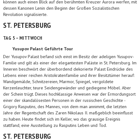
können auch einen Blick auf den berühmten Kreuzer Aurora werfen, mit
dessen Kanonen Lenin den Beginn der Großen Sozialistischen
Revolution signalisierte.
ST. PETERSBURG
TAG 5 – MITTWOCH
Yusupov Palast Geführte Tour
Der Yusupov Palast befand sich einst im Besitz der adeligen Yusupov-
Familie und gilt als einer der elegantesten Paläste in St. Petersburg. Im
Inneren beschwört der überbordend dekorierte Palast Eindrücke des
Lebens einer reichen Aristokratenfamilie und ihrer Besitztümer herauf:
Wandgemälde, Schnitzereien, Marmor, Spiegel, vergoldete
Kerzenleuchter, teure Seidengewänder und gediegene Möbel. Aber
der Schein trügt. Dieses hochklassige Anwesen war der Ermordungsort
einer der skandalösesten Personen in der russischen Geschichte -
Grigory Rasputins, des Mannes, von dem man annimmt, die letzten
Jahre der Regentschaft des Zaren Nikolaus II. maßgeblich beeinflusst
zu haben. Heute findet sich im Keller, wo das grausige Ereignis
stattfand, eine Ausstellung zu Rasputins Leben und Tod.
ST. PETERSBURG