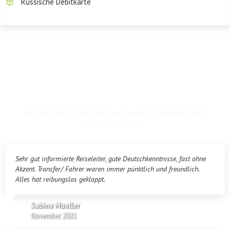
Russische Debitkarte
LESEN SIE, WAS UNSERE KUNDEN ÜBER
DIESE TOUR SAGEN
Wir sind sehr glücklich darüber, tausende zufriedene Gäste
begleitet zu haben.
Sehr gut informierte Reiseleiter, gute Deutschkenntnisse, fast ohne
Akzent. Transfer/ Fahrer waren immer pünktlich und freundlich.
Alles hat reibungslos geklappt.
Sabine Mueller
November 2021