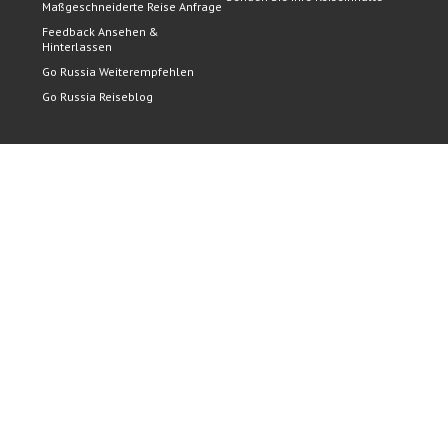
Maßgeschneiderte Reise Anfrage
Feedback Ansehen &
Hinterlassen
Go Russia Weiterempfehlen
Go Russia Reiseblog