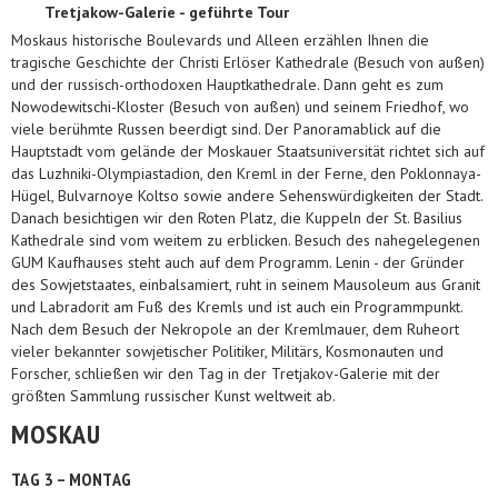
Tretjakow-Galerie - geführte Tour
Moskaus historische Boulevards und Alleen erzählen Ihnen die
tragische Geschichte der Christi Erlöser Kathedrale (Besuch von außen)
und der russisch-orthodoxen Hauptkathedrale. Dann geht es zum
Nowodewitschi-Kloster (Besuch von außen) und seinem Friedhof, wo
viele berühmte Russen beerdigt sind. Der Panoramablick auf die
Hauptstadt vom gelände der Moskauer Staatsuniversität richtet sich auf
das Luzhniki-Olympiastadion, den Kreml in der Ferne, den Poklonnaya-
Hügel, Bulvarnoye Koltso sowie andere Sehenswürdigkeiten der Stadt.
Danach besichtigen wir den Roten Platz, die Kuppeln der St. Basilius
Kathedrale sind vom weitem zu erblicken. Besuch des nahegelegenen
GUM Kaufhauses steht auch auf dem Programm. Lenin - der Gründer
des Sowjetstaates, einbalsamiert, ruht in seinem Mausoleum aus Granit
und Labradorit am Fuß des Kremls und ist auch ein Programmpunkt.
Nach dem Besuch der Nekropole an der Kremlmauer, dem Ruheort
vieler bekannter sowjetischer Politiker, Militärs, Kosmonauten und
Forscher, schließen wir den Tag in der Tretjakov-Galerie mit der
größten Sammlung russischer Kunst weltweit ab.
MOSKAU
TAG 3 – MONTAG