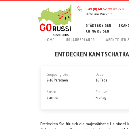
+49 (0) 60 32 99 89 928
Bitte um Rückruf
STÄDTEREISEN
TRANS
CHINA REISEN
HOME
URLAUBSPLANER
ABENTEUER 
ENTDECKEN KAMTSCHATKA 
Gruppengröße
Dauer
2-16 Personen
16 Tage
Saison
Abreise
Sommer
Freitag
Entdecken Sie für sich die majestätische Halbinse