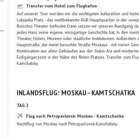
Transfer vom Hotel zum Flughafen
Auf unserer Tour werden wir die wichtigsten kulturellen und his
Lubjanka Platz - das weltbekannte KGB Hauptquartier in der sowje
Bolschoi-Theater befindet. Dann setzen wir unseren Rundgang dur
jedes Haus seine eigene, einzigartige Geschichte hat. In den meis
Theater, Hotels, Museen oder staatliche Institutionen. Außerdem 
Hauptstraße, die meist besuchte Straße Moskaus - mit vielen Gesc
Kombination aus alten Gebäuden aus der Stalin-Ära und moderner 
Fußgängerzone in der Nähe des Roten Platzes. Transfer zum Flu
Kamchatsky.
INLANDSFLUG: MOSKAU - KAMTSCHATKA
TAG 2
Flug nach Petropavlovsk: Moskau - Kamtschatka
Nachtflug von Moskau nach Petropavlovsk-Kamchatsky.