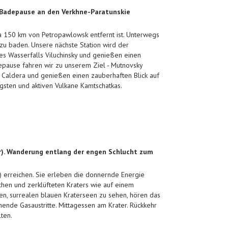
 Badepause an den Verkhne-Paratunskie
 150 km von Petropawlowsk entfernt ist. Unterwegs
 zu baden. Unsere nächste Station wird der
des Wasserfalls Viluchinsky und genießen einen
hepause fahren wir zu unserem Ziel - Mutnovsky
Caldera und genießen einen zauberhaften Blick auf
gsten und aktiven Vulkane Kamtschatkas.
r). Wanderung entlang der engen Schlucht zum
 erreichen. Sie erleben die donnernde Energie
chen und zerklüfteten Kraters wie auf einem
n, surrealen blauen Kraterseen zu sehen, hören das
hende Gasaustritte. Mittagessen am Krater. Rückkehr
ten.