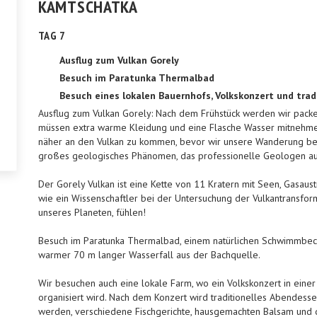
KAMTSCHATKA
TAG 7
Ausflug zum Vulkan Gorely
Besuch im Paratunka Thermalbad
Besuch eines lokalen Bauernhofs, Volkskonzert und tra
Ausflug zum Vulkan Gorely: Nach dem Frühstück werden wir packe
müssen extra warme Kleidung und eine Flasche Wasser mitnehm
näher an den Vulkan zu kommen, bevor wir unsere Wanderung begin
großes geologisches Phänomen, das professionelle Geologen aus
Der Gorely Vulkan ist eine Kette von 11 Kratern mit Seen, Gasaust
wie ein Wissenschaftler bei der Untersuchung der Vulkantransfor
unseres Planeten, fühlen!
Besuch im Paratunka Thermalbad, einem natürlichen Schwimmbeck
warmer 70 m langer Wasserfall aus der Bachquelle.
Wir besuchen auch eine lokale Farm, wo ein Volkskonzert in einer 
organisiert wird. Nach dem Konzert wird traditionelles Abendesse
werden, verschiedene Fischgerichte, hausgemachten Balsam und 