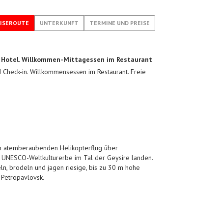
ISEROUTE
UNTERKUNFT
TERMINE UND PREISE
m Hotel. Willkommen-Mittagessen im Restaurant
 Check-in. Willkommensessen im Restaurant. Freie
en atemberaubenden Helikopterflug über
 UNESCO-Weltkulturerbe im Tal der Geysire landen.
eln, brodeln und jagen riesige, bis zu 30 m hohe
 Petropavlovsk.