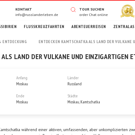
KONTAKT
TOUR SUCHEN
info@russlanderleben.de
order
Chat online
SIBIRIEN
FLUSSKREUZFAHRTEN
ABENTEUERREISEN
ZENTRALASI
& ENTDECKUNG
ENTDECKEN KAMTSCHATKA ALS LAND DER VULKANE U
ALS LAND DER VULKANE UND EINZIGARTIGEN ET
Anfang
Länder
Moskau
Russland
Ende
Städte
Moskau
Moskau, Kamtschatka
l Kamtschatka während einer aktiven, umfassenden, aber unkomplizierten zw