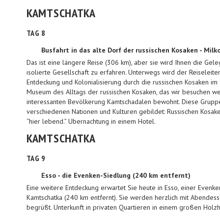
KAMTSCHATKA
TAG 8
Busfahrt in das alte Dorf der russischen Kosaken - Milk
Das ist eine längere Reise (306 km), aber sie wird Ihnen die Gel
isolierte Gesellschaft zu erfahren. Unterwegs wird der Reiseleite
Entdeckung und Kolonialisierung durch die russischen Kosaken im 1
Museum des Alltags der russischen Kosaken, das wir besuchen wer
interessanten Bevölkerung Kamtschadalen bewohnt. Diese Gruppe
verschiedenen Nationen und Kulturen gebildet: Russischen Kosak
“hier lebend.” Ubernachtung in einem Hotel.
KAMTSCHATKA
TAG 9
Esso - die Evenken-Siedlung (240 km entfernt)
Eine weitere Entdeckung erwartet Sie heute in Esso, einer Evenken
Kamtschatka (240 km entfernt). Sie werden herzlich mit Abendes
begrüßt. Unterkunft in privaten Quartieren in einem großen Holzh