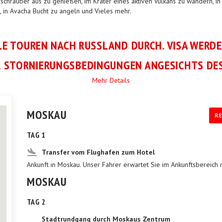
hrauber aus zu genießen, im Krater eines aktiven Vulkans zu wandern, in 
, in Avacha Bucht zu angeln und Vieles mehr.
LE TOUREN NACH RUSSLAND DURCH. VISA WERD
 STORNIERUNGSBEDINGUNGEN ANGESICHTS DES
Mehr Details
MOSKAU
RE
TAG 1
Transfer vom Flughafen zum Hotel
Ankunft in Moskau. Unser Fahrer erwartet Sie im Ankunftsbereich m
MOSKAU
TAG 2
Stadtrundgang durch Moskaus Zentrum